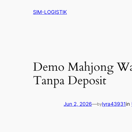
Skip
SIM-LOGISTIK
to
content
Demo Mahjong Ways
Tanpa Deposit
Jun 2, 2026
—
lyra43931
in
by