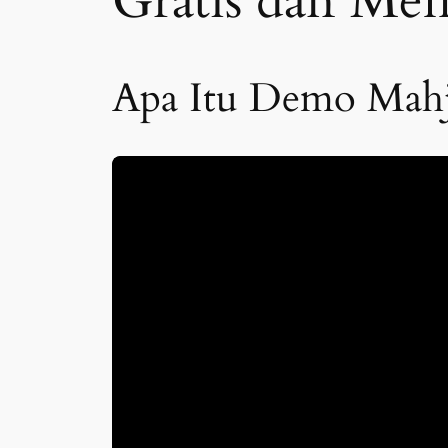
Gratis dan Me
Apa Itu Demo Mah