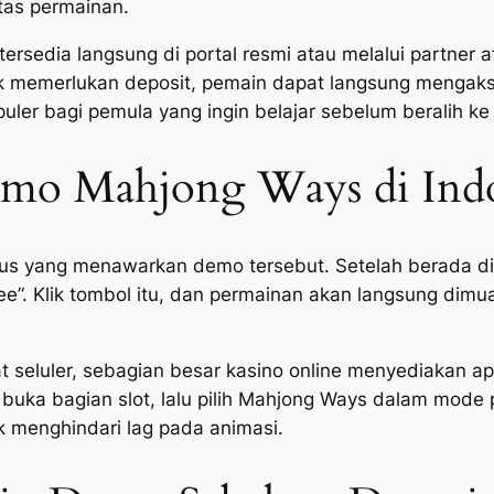
itas permainan.
ersedia langsung di portal resmi atau melalui partner 
ak memerlukan deposit, pemain dapat langsung mengaks
opuler bagi pemula yang ingin belajar sebelum beralih k
mo Mahjong Ways di Indo
us yang menawarkan demo tersebut. Setelah berada di 
ree”. Klik tombol itu, dan permainan akan langsung dimu
at seluler, sebagian besar kasino online menyediakan a
buka bagian slot, lalu pilih Mahjong Ways dalam mode
uk menghindari lag pada animasi.