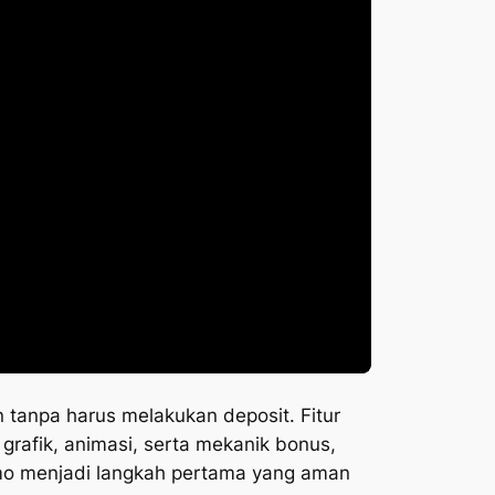
 tanpa harus melakukan deposit. Fitur
grafik, animasi, serta mekanik bonus,
demo menjadi langkah pertama yang aman