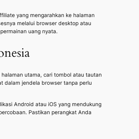
affiliate yang mengarahkan ke halaman
esnya melalui browser desktop atau
e permainan uang nyata.
nesia
halaman utama, cari tombol atau tautan
at dalam jendela browser tanpa perlu
plikasi Android atau iOS yang mendukung
 percobaan. Pastikan perangkat Anda