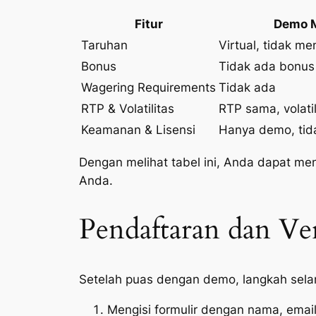
Fitur
Demo 
Taruhan
Virtual, tidak m
Bonus
Tidak ada bonus
Wagering Requirements
Tidak ada
RTP & Volatilitas
RTP sama, volatil
Keamanan & Lisensi
Hanya demo, tida
Dengan melihat tabel ini, Anda dapat men
Anda.
Pendaftaran dan Ve
Setelah puas dengan demo, langkah sela
Mengisi formulir dengan nama, email