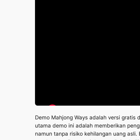
Demo Mahjong Ways adalah versi gratis d
utama demo ini adalah memberikan pengal
namun tanpa risiko kehilangan uang asli