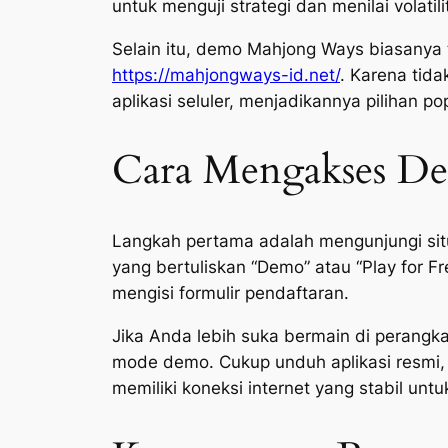
untuk menguji strategi dan menilai volatil
Selain itu, demo Mahjong Ways biasanya t
https://mahjongways-id.net/
. Karena tid
aplikasi seluler, menjadikannya pilihan p
Cara Mengakses De
Langkah pertama adalah mengunjungi sit
yang bertuliskan “Demo” atau “Play for F
mengisi formulir pendaftaran.
Jika Anda lebih suka bermain di perangk
mode demo. Cukup unduh aplikasi resmi, 
memiliki koneksi internet yang stabil unt