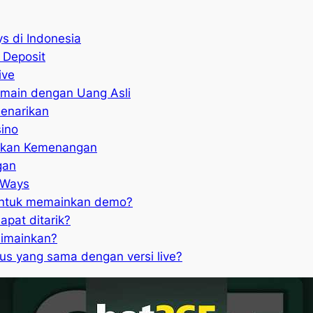
 di Indonesia
 Deposit
ive
ermain dengan Uang Asli
enarikan
ino
alkan Kemenangan
gan
 Ways
untuk memainkan demo?
pat ditarik?
dimainkan?
us yang sama dengan versi live?