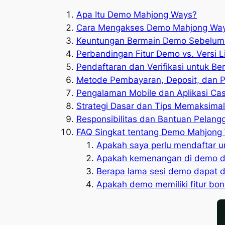
Apa Itu Demo Mahjong Ways?
Cara Mengakses Demo Mahjong Ways
Keuntungan Bermain Demo Sebelum
Perbandingan Fitur Demo vs. Versi L
Pendaftaran dan Verifikasi untuk B
Metode Pembayaran, Deposit, dan P
Pengalaman Mobile dan Aplikasi Cas
Strategi Dasar dan Tips Memaksim
Responsibilitas dan Bantuan Pelang
FAQ Singkat tentang Demo Mahjong
Apakah saya perlu mendaftar 
Apakah kemenangan di demo da
Berapa lama sesi demo dapat 
Apakah demo memiliki fitur bon