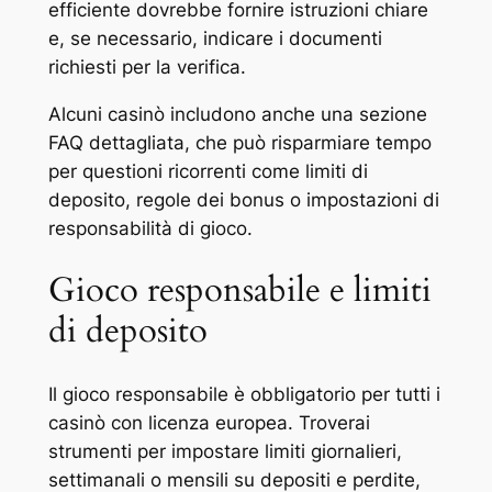
efficiente dovrebbe fornire istruzioni chiare
e, se necessario, indicare i documenti
richiesti per la verifica.
Alcuni casinò includono anche una sezione
FAQ dettagliata, che può risparmiare tempo
per questioni ricorrenti come limiti di
deposito, regole dei bonus o impostazioni di
responsabilità di gioco.
Gioco responsabile e limiti
di deposito
Il gioco responsabile è obbligatorio per tutti i
casinò con licenza europea. Troverai
strumenti per impostare limiti giornalieri,
settimanali o mensili su depositi e perdite,