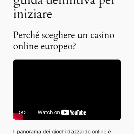
guida definitiva per
iniziare
Perché scegliere un casino
online europeo?
Il panorama dei giochi d’azzardo online è