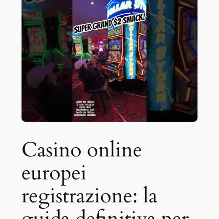
Casino online
europei
registrazione: la