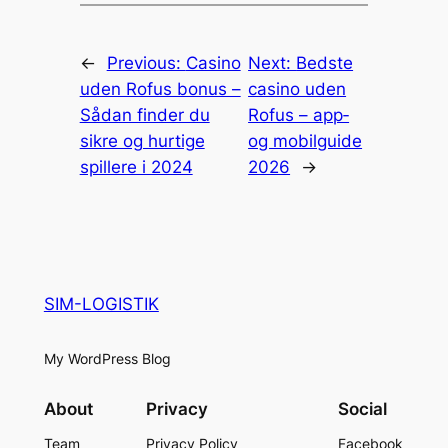
←
Previous:
Casino
Next:
Bedste
uden Rofus bonus –
casino uden
Sådan finder du
Rofus – app‑
sikre og hurtige
og mobilguide
spillere i 2024
2026
→
SIM-LOGISTIK
My WordPress Blog
About
Privacy
Social
Team
Privacy Policy
Facebook