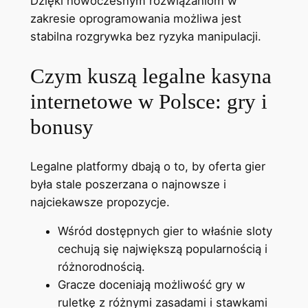
Dzięki nowoczesnym rozwiązaniom w
zakresie oprogramowania możliwa jest
stabilna rozgrywka bez ryzyka manipulacji.
Czym kuszą legalne kasyna
internetowe w Polsce: gry i
bonusy
Legalne platformy dbają o to, by oferta gier
była stale poszerzana o najnowsze i
najciekawsze propozycje.
Wśród dostępnych gier to właśnie sloty
cechują się największą popularnością i
różnorodnością.
Gracze doceniają możliwość gry w
ruletkę z różnymi zasadami i stawkami