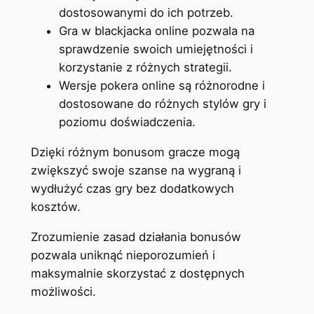
dostosowanymi do ich potrzeb.
Gra w blackjacka online pozwala na
sprawdzenie swoich umiejętności i
korzystanie z różnych strategii.
Wersje pokera online są różnorodne i
dostosowane do różnych stylów gry i
poziomu doświadczenia.
Dzięki różnym bonusom gracze mogą
zwiększyć swoje szanse na wygraną i
wydłużyć czas gry bez dodatkowych
kosztów.
Zrozumienie zasad działania bonusów
pozwala uniknąć nieporozumień i
maksymalnie skorzystać z dostępnych
możliwości.