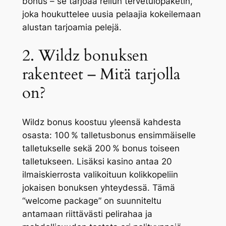
bonus – se tarjoaa reilun tervetulopaketin,
joka houkuttelee uusia pelaajia kokeilemaan
alustan tarjoamia pelejä.
2. Wildz bonuksen
rakenteet – Mitä tarjolla
on?
Wildz bonus koostuu yleensä kahdesta
osasta: 100 % talletusbonus ensimmäiselle
talletukselle sekä 200 % bonus toiseen
talletukseen. Lisäksi kasino antaa 20
ilmaiskierrosta valikoituun kolikkopeliin
jokaisen bonuksen yhteydessä. Tämä
“welcome package” on suunniteltu
antamaan riittävästi pelirahaa ja