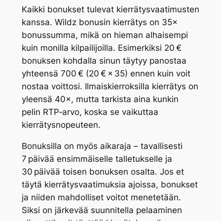
Kaikki bonukset tulevat kierrätysvaatimusten
kanssa. Wildz bonusin kierrätys on 35×
bonussumma, mikä on hieman alhaisempi
kuin monilla kilpailijoilla. Esimerkiksi 20 €
bonuksen kohdalla sinun täytyy panostaa
yhteensä 700 € (20 € × 35) ennen kuin voit
nostaa voittosi. Ilmaiskierroksilla kierrätys on
yleensä 40×, mutta tarkista aina kunkin
pelin RTP‑arvo, koska se vaikuttaa
kierrätysnopeuteen.
Bonuksilla on myös aikaraja – tavallisesti
7 päivää ensimmäiselle talletukselle ja
30 päivää toisen bonuksen osalta. Jos et
täytä kierrätysvaatimuksia ajoissa, bonukset
ja niiden mahdolliset voitot menetetään.
Siksi on järkevää suunnitella pelaaminen