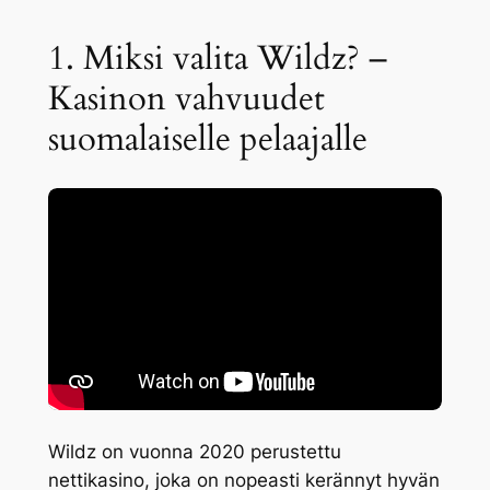
1. Miksi valita Wildz? –
Kasinon vahvuudet
suomalaiselle pelaajalle
Wildz on vuonna 2020 perustettu
nettikasino, joka on nopeasti kerännyt hyvän