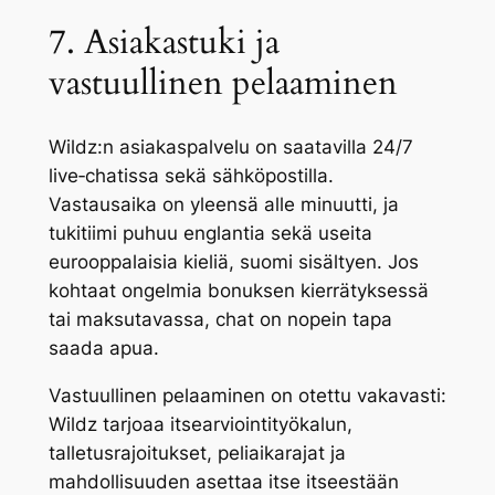
7. Asiakastuki ja
vastuullinen pelaaminen
Wildz:n asiakaspalvelu on saatavilla 24/7
live‑chatissa sekä sähköpostilla.
Vastausaika on yleensä alle minuutti, ja
tukitiimi puhuu englantia sekä useita
eurooppalaisia kieliä, suomi sisältyen. Jos
kohtaat ongelmia bonuksen kierrätyksessä
tai maksutavassa, chat on nopein tapa
saada apua.
Vastuullinen pelaaminen on otettu vakavasti:
Wildz tarjoaa itsearviointityökalun,
talletusrajoitukset, peliaikarajat ja
mahdollisuuden asettaa itse itseestään