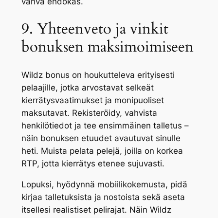
vahva ehdokas.
9. Yhteenveto ja vinkit
bonuksen maksimoimiseen
Wildz bonus on houkutteleva erityisesti
pelaajille, jotka arvostavat selkeät
kierrätysvaatimukset ja monipuoliset
maksutavat. Rekisteröidy, vahvista
henkilötiedot ja tee ensimmäinen talletus –
näin bonuksen etuudet avautuvat sinulle
heti. Muista pelata pelejä, joilla on korkea
RTP, jotta kierrätys etenee sujuvasti.
Lopuksi, hyödynnä mobiilikokemusta, pidä
kirjaa talletuksista ja nostoista sekä aseta
itsellesi realistiset pelirajat. Näin Wildz