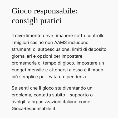
Gioco responsabile:
consigli pratici
Il divertimento deve rimanere sotto controllo.
I migliori casinò non AAMS includono
strumenti di autoesclusione, limiti di deposito
giornalieri e opzioni per impostare
promemoria di tempo di gioco. Impostare un
budget mensile e attenersi a esso è il modo
più semplice per evitare dipendenze.
Se senti che il gioco sta diventando un
problema, contatta subito il supporto o
rivolgiti a organizzazioni italiane come
GiocaResponsabile.it.