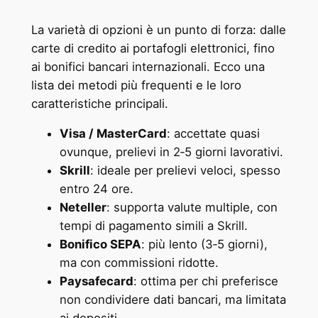
La varietà di opzioni è un punto di forza: dalle
carte di credito ai portafogli elettronici, fino
ai bonifici bancari internazionali. Ecco una
lista dei metodi più frequenti e le loro
caratteristiche principali.
Visa / MasterCard
: accettate quasi
ovunque, prelievi in 2‑5 giorni lavorativi.
Skrill
: ideale per prelievi veloci, spesso
entro 24 ore.
Neteller
: supporta valute multiple, con
tempi di pagamento simili a Skrill.
Bonifico SEPA
: più lento (3‑5 giorni),
ma con commissioni ridotte.
Paysafecard
: ottima per chi preferisce
non condividere dati bancari, ma limitata