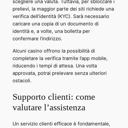
scegliere una valuta. Tuttavia, per sbloccare i
prelievi, la maggior parte dei siti richiede una
verifica dell’identità (KYC). Sarà necessario
caricare una copia di un documento di
identità e, a volte, una bolletta per
confermare l’indirizzo.
Alcuni casino offrono la possibilità di
completare la verifica tramite l’app mobile,
riducendo i tempi di attesa. Una volta
approvata, potrai prelevare senza ulteriori
ostacoli.
Supporto clienti: come
valutare l’assistenza
Un servizio clienti efficace è fondamentale,