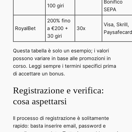
Bonifico
100 giri
SEPA
200% fino
Visa, Skrill,
RoyalBet
a €200 +
30x
Paysafecar
30 giri
Questa tabella è solo un esempio; i valori
possono variare in base alle promozioni in
corso. Leggi sempre i termini specifici prima
di accettare un bonus.
Registrazione e verifica:
cosa aspettarsi
Il processo di registrazione è solitamente
rapido: basta inserire email, password e