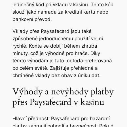
jedinečný kód při vkladu v kasinu. Tento kód
slouží jako náhrada za kreditní kartu nebo
bankovní převod.
Vklady přes Paysafecard jsou také
způsobené jednoduchému použití velmi
rychlé. Konta se dobijí během zhruba
minuty, což je výhodné pro hrače. Díky
těmto výhodám je tato metoda preferovaná
po celém světě. Zajišťuje přehledné a
chráněné vklady bez obav z úniku dat.
Výhody a nevýhody platby
přes Paysafecard v kasinu
Hlavní přednosti Paysafecard pro hazardní
platby zahrnují pohodlí a bezpečnost. Pokud