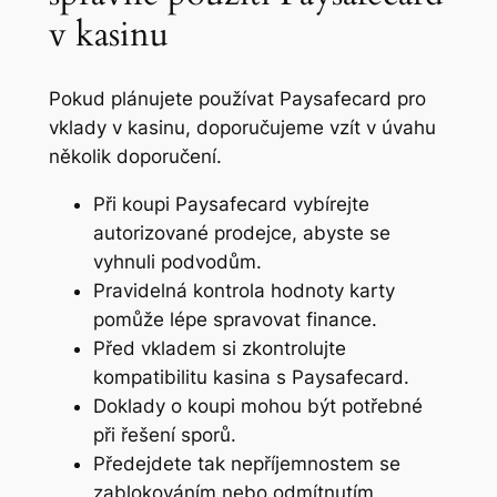
v kasinu
Pokud plánujete používat Paysafecard pro
vklady v kasinu, doporučujeme vzít v úvahu
několik doporučení.
Při koupi Paysafecard vybírejte
autorizované prodejce, abyste se
vyhnuli podvodům.
Pravidelná kontrola hodnoty karty
pomůže lépe spravovat finance.
Před vkladem si zkontrolujte
kompatibilitu kasina s Paysafecard.
Doklady o koupi mohou být potřebné
při řešení sporů.
Předejdete tak nepříjemnostem se
zablokováním nebo odmítnutím