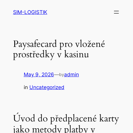
Skip
SIM-LOGISTIK
to
content
Paysafecard pro vložené
prostředky v kasinu
May 9, 2026
—
admin
by
in
Uncategorized
Úvod do předplacené karty
jako metody platby v