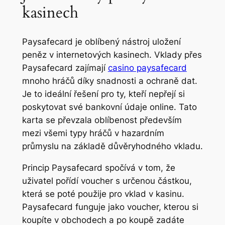
kasinech
Paysafecard je oblíbený nástroj uložení
peněz v internetových kasinech. Vklady přes
Paysafecard zajímají
casino paysafecard
mnoho hráčů díky snadnosti a ochraně dat.
Je to ideální řešení pro ty, kteří nepřejí si
poskytovat své bankovní údaje online. Tato
karta se převzala oblíbenost především
mezi všemi typy hráčů v hazardním
průmyslu na základě důvěryhodného vkladu.
Princip Paysafecard spočívá v tom, že
uživatel pořídí voucher s určenou částkou,
která se poté použije pro vklad v kasinu.
Paysafecard funguje jako voucher, kterou si
koupíte v obchodech a po koupě zadáte