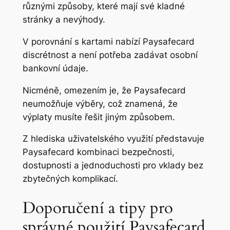
různými způsoby, které mají své kladné
stránky a nevýhody.
V porovnání s kartami nabízí Paysafecard
discrétnost a není potřeba zadávat osobní
bankovní údaje.
Nicméně, omezením je, že Paysafecard
neumožňuje výběry, což znamená, že
výplaty musíte řešit jiným způsobem.
Z hlediska uživatelského využití představuje
Paysafecard kombinaci bezpečnosti,
dostupnosti a jednoduchosti pro vklady bez
zbytečných komplikací.
Doporučení a tipy pro
správné použití Paysafecard