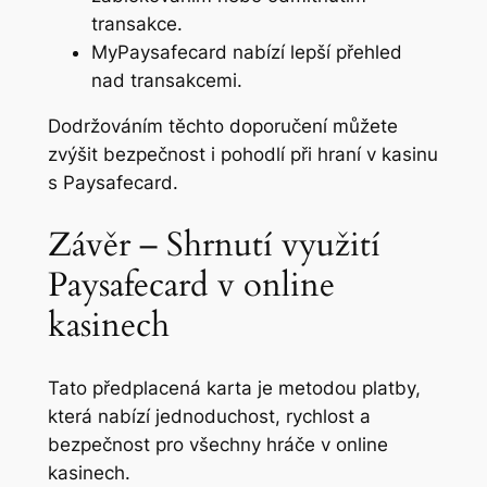
transakce.
MyPaysafecard nabízí lepší přehled
nad transakcemi.
Dodržováním těchto doporučení můžete
zvýšit bezpečnost i pohodlí při hraní v kasinu
s Paysafecard.
Závěr – Shrnutí využití
Paysafecard v online
kasinech
Tato předplacená karta je metodou platby,
která nabízí jednoduchost, rychlost a
bezpečnost pro všechny hráče v online
kasinech.