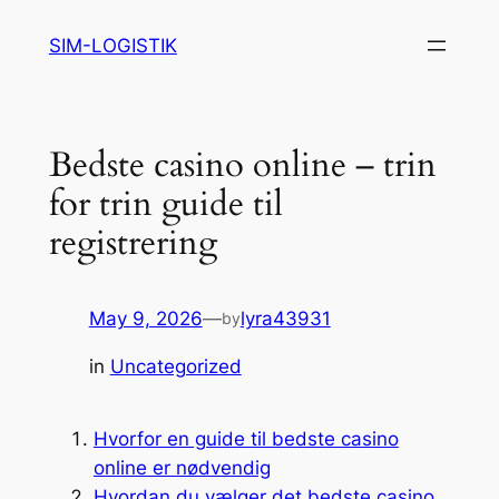
Skip
SIM-LOGISTIK
to
content
Bedste casino online – trin
for trin guide til
registrering
May 9, 2026
—
lyra43931
by
in
Uncategorized
Hvorfor en guide til bedste casino
online er nødvendig
Hvordan du vælger det bedste casino