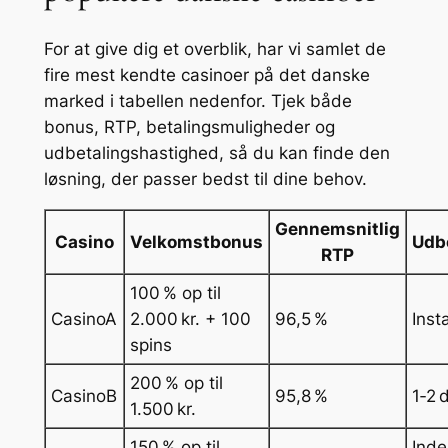
For at give dig et overblik, har vi samlet de
fire mest kendte casinoer på det danske
marked i tabellen nedenfor. Tjek både
bonus, RTP, betalingsmuligheder og
udbetalingshastighed, så du kan finde den
løsning, der passer bedst til dine behov.
Gennemsnitlig
Casino
Velkomstbonus
Udb
RTP
100 % op til
CasinoA
2.000 kr. + 100
96,5 %
Inst
spins
200 % op til
CasinoB
95,8 %
1‑2 
1.500 kr.
150 % op til
Inde