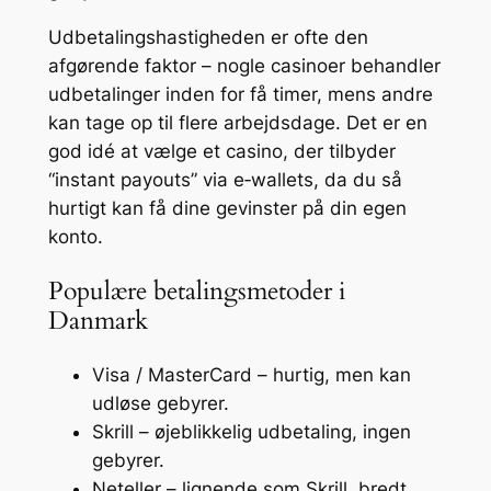
Udbetalingshastigheden er ofte den
afgørende faktor – nogle casinoer behandler
udbetalinger inden for få timer, mens andre
kan tage op til flere arbejdsdage. Det er en
god idé at vælge et casino, der tilbyder
“instant payouts” via e‑wallets, da du så
hurtigt kan få dine gevinster på din egen
konto.
Populære betalingsmetoder i
Danmark
Visa / MasterCard – hurtig, men kan
udløse gebyrer.
Skrill – øjeblikkelig udbetaling, ingen
gebyrer.
Neteller – lignende som Skrill, bredt