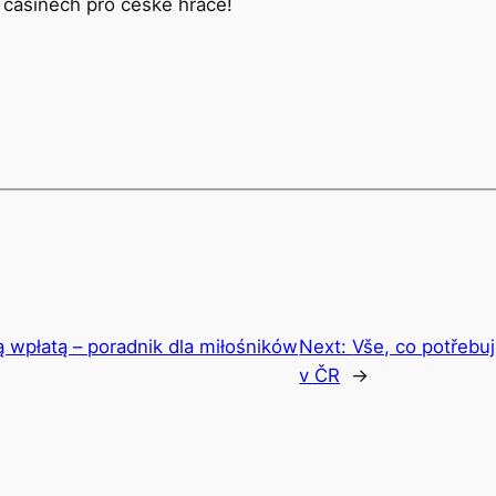
e casinech pro české hráče!
 wpłatą – poradnik dla miłośników
Next:
Vše, co potřebuj
v ČR
→