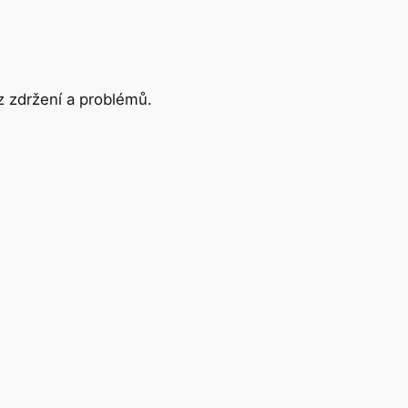
z zdržení a problémů.