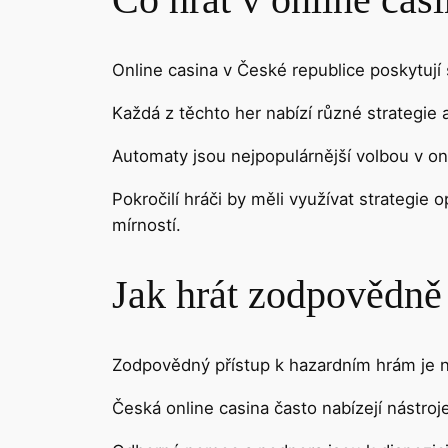
Online casina v České republice poskytují 
Každá z těchto her nabízí různé strategie 
Automaty jsou nejpopulárnější volbou v on
Pokročilí hráči by měli využívat strategie
mírností.
Jak hrát zodpovědně
Zodpovědný přístup k hazardním hrám je n
Česká online casina často nabízejí nástro