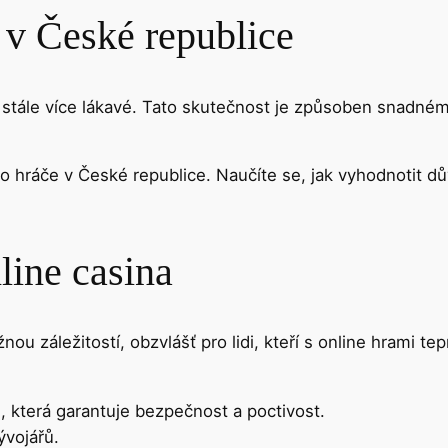
 v České republice
h stále více lákavé. Tato skutečnost je způsoben snadném
o hráče v České republice. Naučíte se, jak vyhodnotit dů
line casina
nou záležitostí, obzvlášť pro lidi, kteří s online hrami te
, která garantuje bezpečnost a poctivost.
vojářů.