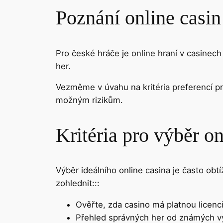
Poznání online casin
Pro české hráče je online hraní v casinec
her.
Vezměme v úvahu na kritéria preferencí pr
možným rizikům.
Kritéria pro výběr on
Výběr ideálního online casina je často obtíž
zohlednit:::
Ověřte, zda casino má platnou licenci
Přehled správných her od známých vý