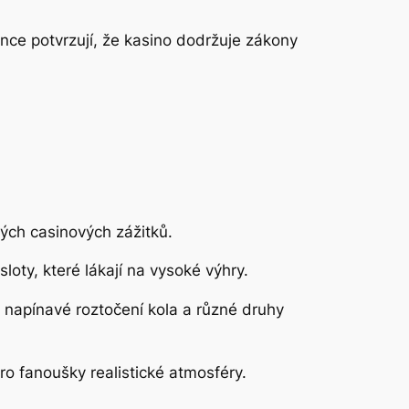
nce potvrzují, že kasino dodržuje zákony
ivých casinových zážitků.
sloty, které lákají na vysoké výhry.
é napínavé roztočení kola a různé druhy
ro fanoušky realistické atmosféry.