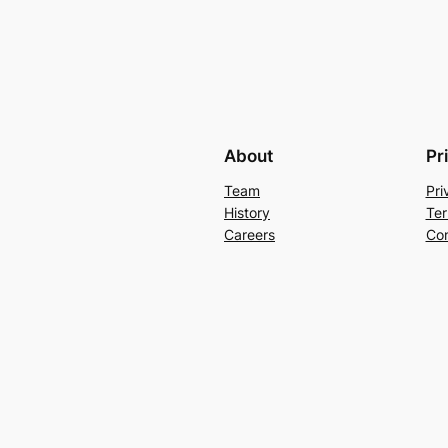
About
Pr
Team
Pri
History
Ter
Careers
Con