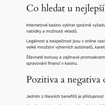
Co hledat u nejlepš
Internetové kasino vybírat správně vyžad
nabídky a možnosti vkladů.
Legálnost a bezpečnost jsou v online cas
velké množství výherních automatů, karetn
Šťavnaté bonusy a zajímavé promoakcemi
spravování financí v kasinu.
Pozitiva a negativa 
Jedním z hlavních benefitů je přístupnost 