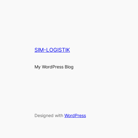
SIM-LOGISTIK
My WordPress Blog
Designed with
WordPress