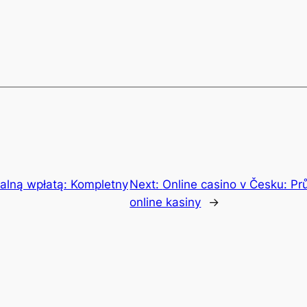
alną wpłatą: Kompletny
Next:
Online casino v Česku: Pr
online kasiny
→