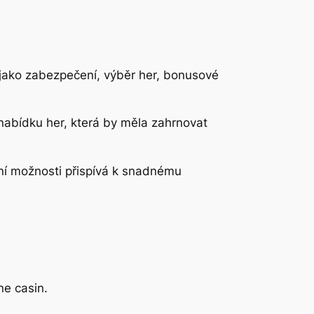
 jako zabezpečení, výběr her, bonusové
nabídku her, která by měla zahrnovat
ní možnosti přispívá k snadnému
ne casin.