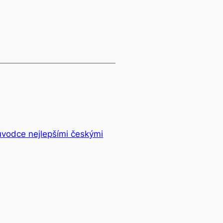
ůvodce nejlepšími českými