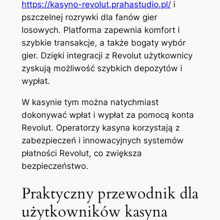
https://kasyno-revolut.prahastudio.pl/
i
pszczelnej rozrywki dla fanów gier
losowych. Platforma zapewnia komfort i
szybkie transakcje, a także bogaty wybór
gier. Dzięki integracji z Revolut użytkownicy
zyskują możliwość szybkich depozytów i
wypłat.
W kasynie tym można natychmiast
dokonywać wpłat i wypłat za pomocą konta
Revolut. Operatorzy kasyna korzystają z
zabezpieczeń i innowacyjnych systemów
płatności Revolut, co zwiększa
bezpieczeństwo.
Praktyczny przewodnik dla
użytkowników kasyna