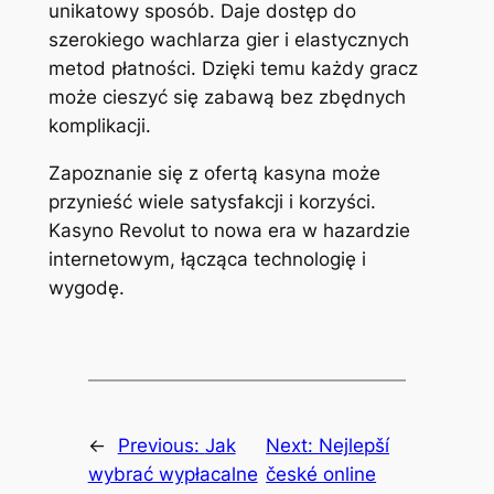
unikatowy sposób. Daje dostęp do
szerokiego wachlarza gier i elastycznych
metod płatności. Dzięki temu każdy gracz
może cieszyć się zabawą bez zbędnych
komplikacji.
Zapoznanie się z ofertą kasyna może
przynieść wiele satysfakcji i korzyści.
Kasyno Revolut to nowa era w hazardzie
internetowym, łącząca technologię i
wygodę.
←
Previous:
Jak
Next:
Nejlepší
wybrać wypłacalne
české online