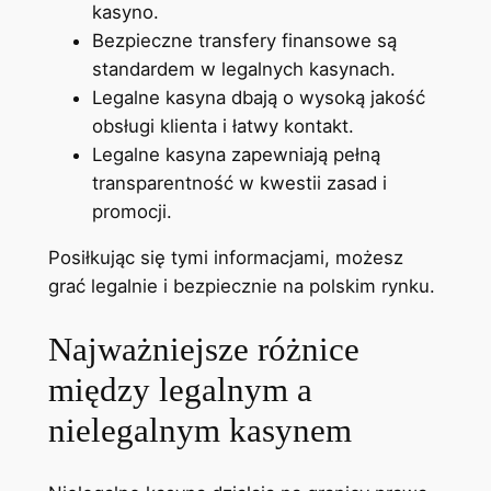
kasyno.
Bezpieczne transfery finansowe są
standardem w legalnych kasynach.
Legalne kasyna dbają o wysoką jakość
obsługi klienta i łatwy kontakt.
Legalne kasyna zapewniają pełną
transparentność w kwestii zasad i
promocji.
Posiłkując się tymi informacjami, możesz
grać legalnie i bezpiecznie na polskim rynku.
Najważniejsze różnice
między legalnym a
nielegalnym kasynem