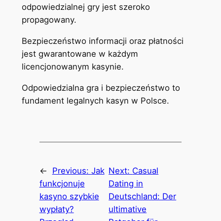
odpowiedzialnej gry jest szeroko
propagowany.
Bezpieczeństwo informacji oraz płatności
jest gwarantowane w każdym
licencjonowanym kasynie.
Odpowiedzialna gra i bezpieczeństwo to
fundament legalnych kasyn w Polsce.
←
Previous:
Jak
Next:
Casual
funkcjonuje
Dating in
kasyno szybkie
Deutschland: Der
wypłaty?
ultimative