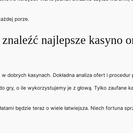
każdej porze.
znaleźć najlepsze kasyno o
 w dobrych kasynach. Dokładna analiza ofert i procedu
 gry, o ile wykorzystujemy je z głową. Tylko zaufane k
atami będzie teraz o wiele łatwiejsza. Niech fortuna sp