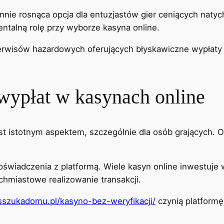
annie rosnąca opcja dla entuzjastów gier ceniących nat
ntalną rolę przy wyborze kasyna online.
erwisów hazardowych oferujących błyskawiczne wypłaty
wypłat w kasynach online
st istotnym aspektem, szczególnie dla osób grających. Os
świadczenia z platformą. Wiele kasyn online inwestuje
chmiastowe realizowanie transakcji.
esszukadomu.pl/kasyno-bez-weryfikacji/
czynią platformę 