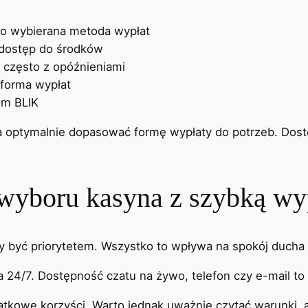
sto wybierana metoda wypłat
i dostęp do środków
 często z opóźnieniami
 forma wypłat
om BLIK
 optymalnie dopasować formę wypłaty do potrzeb. Dos
wyboru kasyna z szybką wy
 być priorytetem. Wszystko to wpływa na spokój ducha 
 24/7. Dostępność czatu na żywo, telefon czy e-mail to
atkowe korzyści. Warto jednak uważnie czytać warunki,