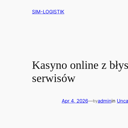
Skip
SIM-LOGISTIK
to
content
Kasyno online z bły
serwisów
Apr 4, 2026
—
admin
in
Unca
by