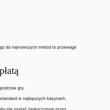
tęp do najnowszych metod to przewaga
płatą
podczas gry.
 standard w najlepszych kasynach.
 aby nie zostać zaskoczonym przez