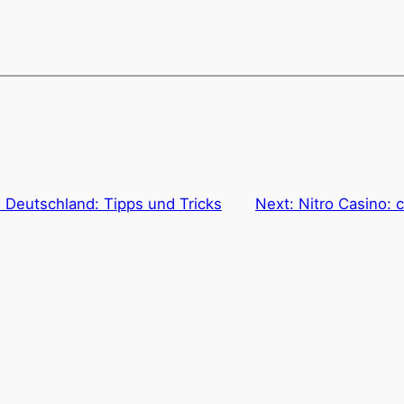
n Deutschland: Tipps und Tricks
Next:
Nitro Casino: 