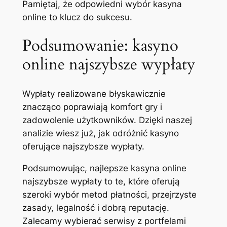
Pamiętaj, że odpowiedni wybór kasyna
online to klucz do sukcesu.
Podsumowanie: kasyno
online najszybsze wypłaty
Wypłaty realizowane błyskawicznie
znacząco poprawiają komfort gry i
zadowolenie użytkowników. Dzięki naszej
analizie wiesz już, jak odróżnić kasyno
oferujące najszybsze wypłaty.
Podsumowując, najlepsze kasyna online
najszybsze wypłaty to te, które oferują
szeroki wybór metod płatności, przejrzyste
zasady, legalność i dobrą reputację.
Zalecamy wybierać serwisy z portfelami