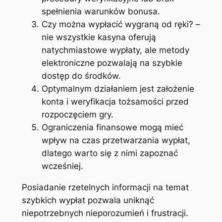
spełnienia warunków bonusa.
Czy można wypłacić wygraną od ręki?
–
nie wszystkie kasyna oferują
natychmiastowe wypłaty, ale metody
elektroniczne pozwalają na szybkie
dostęp do środków.
Optymalnym działaniem jest założenie
konta i weryfikacja tożsamości przed
rozpoczęciem gry.
Ograniczenia finansowe mogą mieć
wpływ na czas przetwarzania wypłat,
dlatego warto się z nimi zapoznać
wcześniej.
Posiadanie rzetelnych informacji na temat
szybkich wypłat pozwala uniknąć
niepotrzebnych nieporozumień i frustracji.