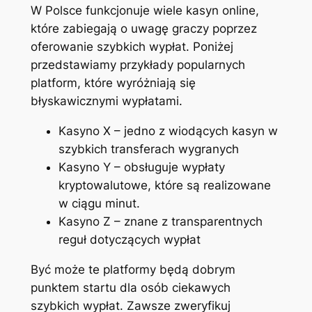
W Polsce funkcjonuje wiele kasyn online,
które zabiegają o uwagę graczy poprzez
oferowanie szybkich wypłat. Poniżej
przedstawiamy przykłady popularnych
platform, które wyróżniają się
błyskawicznymi wypłatami.
Kasyno X – jedno z wiodących kasyn w
szybkich transferach wygranych
Kasyno Y – obsługuje wypłaty
kryptowalutowe, które są realizowane
w ciągu minut.
Kasyno Z – znane z transparentnych
reguł dotyczących wypłat
Być może te platformy będą dobrym
punktem startu dla osób ciekawych
szybkich wypłat. Zawsze zweryfikuj