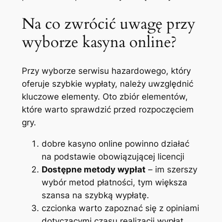
Na co zwrócić uwagę przy
wyborze kasyna online?
Przy wyborze serwisu hazardowego, który
oferuje szybkie wypłaty, należy uwzględnić
kluczowe elementy. Oto zbiór elementów,
które warto sprawdzić przed rozpoczęciem
gry.
dobre kasyno online powinno działać
na podstawie obowiązującej licencji
Dostępne metody wypłat
– im szerszy
wybór metod płatności, tym większa
szansa na szybką wypłatę.
czcionka warto zapoznać się z opiniami
dotyczącymi czasu realizacji wypłat