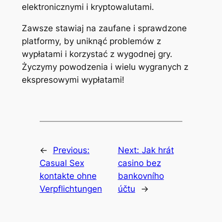
elektronicznymi i kryptowalutami.
Zawsze stawiaj na zaufane i sprawdzone
platformy, by uniknąć problemów z
wypłatami i korzystać z wygodnej gry.
Życzymy powodzenia i wielu wygranych z
ekspresowymi wypłatami!
←
Previous:
Next:
Jak hrát
Casual Sex
casino bez
kontakte ohne
bankovního
Verpflichtungen
účtu
→