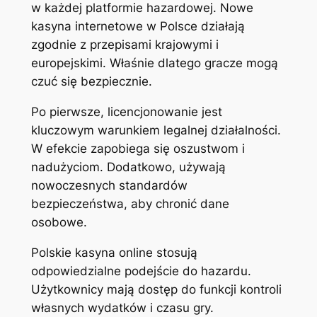
w każdej platformie hazardowej. Nowe
kasyna internetowe w Polsce działają
zgodnie z przepisami krajowymi i
europejskimi. Właśnie dlatego gracze mogą
czuć się bezpiecznie.
Po pierwsze, licencjonowanie jest
kluczowym warunkiem legalnej działalności.
W efekcie zapobiega się oszustwom i
nadużyciom. Dodatkowo, używają
nowoczesnych standardów
bezpieczeństwa, aby chronić dane
osobowe.
Polskie kasyna online stosują
odpowiedzialne podejście do hazardu.
Użytkownicy mają dostęp do funkcji kontroli
własnych wydatków i czasu gry.