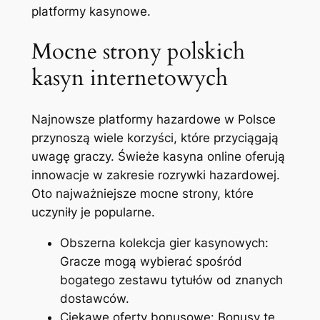
platformy kasynowe.
Mocne strony polskich
kasyn internetowych
Najnowsze platformy hazardowe w Polsce
przynoszą wiele korzyści, które przyciągają
uwagę graczy. Świeże kasyna online oferują
innowacje w zakresie rozrywki hazardowej.
Oto najważniejsze mocne strony, które
uczyniły je popularne.
Obszerna kolekcja gier kasynowych:
Gracze mogą wybierać spośród
bogatego zestawu tytułów od znanych
dostawców.
Ciekawe oferty bonusowe: Bonusy te