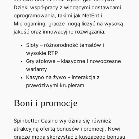
Dzięki współpracy z wiodącymi dostawcami
oprogramowania, takimi jak NetEnt i
Microgaming, gracze mogą liczyć na wysoką
jakość oraz innowacyjne rozwiązania.
Sloty – różnorodność tematów i
wysokie RTP
Gry stołowe – klasyczne i nowoczesne
warianty
Kasyno na żywo – interakcja z
prawdziwymi krupierami
Boni i promocje
Spinbetter Casino wyróżnia się również
atrakcyjną ofertą bonusów i promocji. Nowi
gracze mogą skorzystać z kuszącego bonusu