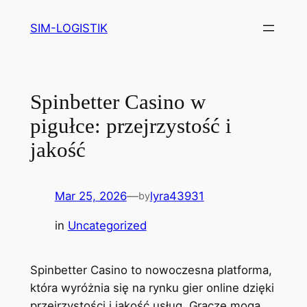
Skip
SIM-LOGISTIK
to
content
Spinbetter Casino w
pigułce: przejrzystość i
jakość
Mar 25, 2026
—
lyra43931
by
in
Uncategorized
Spinbetter Casino to nowoczesna platforma,
która wyróżnia się na rynku gier online dzięki
przejrzystości i jakość usług. Gracze mogą