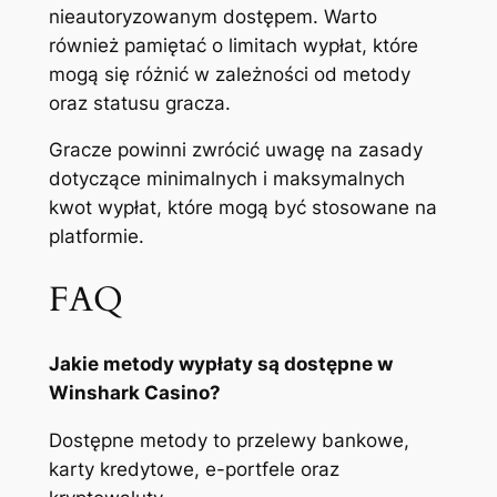
nieautoryzowanym dostępem. Warto
również pamiętać o limitach wypłat, które
mogą się różnić w zależności od metody
oraz statusu gracza.
Gracze powinni zwrócić uwagę na zasady
dotyczące minimalnych i maksymalnych
kwot wypłat, które mogą być stosowane na
platformie.
FAQ
Jakie metody wypłaty są dostępne w
Winshark Casino?
Dostępne metody to przelewy bankowe,
karty kredytowe, e-portfele oraz