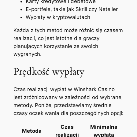
Karty kredytowe i debetowe
E-portfele, takie jak Skrill czy Neteller
Wypłaty w kryptowalutach
Każda z tych metod może różnić się czasem
realizacji, co jest istotne dla graczy
planujących korzystanie ze swoich
wygranych.
Prędkość wypłaty
Czas realizacji wypłat w Winshark Casino
jest zróżnicowany w zależności od wybranej
metody. Poniżej przedstawiamy średnie
czasy oczekiwania dla poszczególnych opcji:
Czas
Minimalna
Metoda
realizacji
wypłata