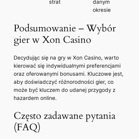
strat
danym
okresie
Podsumowanie – Wybór
gier w Xon Casino
Decydując się na gry w Xon Casino, warto
kierować się indywidualnymi preferencjami
oraz oferowanymi bonusami. Kluczowe jest,
aby doświadczyć różnorodności gier, co
może być kluczem do udanej przygody z
hazardem online.
Często zadawane pytania
(FAQ)