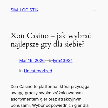
Skip
SIM-LOGISTIK
to
content
Xon Casino – jak wybrać
najlepsze gry dla siebie?
Mar 16, 2026
—
lyra43931
by
in
Uncategorized
Xon Casino to platforma, która przyciąga
uwagę graczy swoim zróżnicowanym
asortymentem gier oraz atrakcyjnymi
bonusami. Wybór odpowiednich gier dla