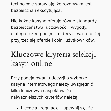
technologie sprawiają, że rozgrywka jest
bezpieczna i ekscytująca.
Nie każde kasyno oferuje równe standardy
bezpieczeństwa, uczciwości i wygody,
dlatego przed podjęciem decyzji warto bliżej
przyjrzeć się ofercie i opinii użytkowników.
Kluczowe kryteria selekcji
kasyn online
Przy podejmowaniu decyzji o wyborze
kasyna internetowego należy uwzględnić
kilka kluczowych aspektów.Do
najważniejszych kryteriów należą:
Licencja i regulacje – upewnij się, że