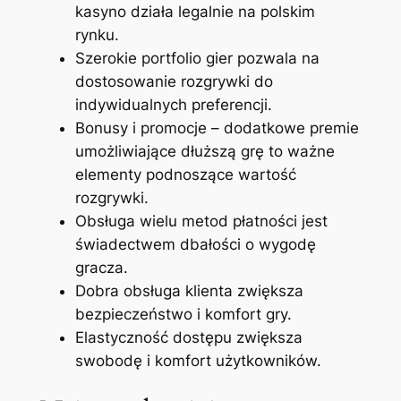
kasyno działa legalnie na polskim
rynku.
Szerokie portfolio gier pozwala na
dostosowanie rozgrywki do
indywidualnych preferencji.
Bonusy i promocje – dodatkowe premie
umożliwiające dłuższą grę to ważne
elementy podnoszące wartość
rozgrywki.
Obsługa wielu metod płatności jest
świadectwem dbałości o wygodę
gracza.
Dobra obsługa klienta zwiększa
bezpieczeństwo i komfort gry.
Elastyczność dostępu zwiększa
swobodę i komfort użytkowników.