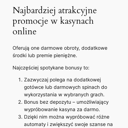
Najbardziej atrakcyjne
promocje w kasynach
online
Oferują one darmowe obroty, dodatkowe
środki lub premie pieniężne.
Najczęściej spotykane bonusy to:
Zazwyczaj polega na dodatkowej
gotówce lub darmowych spinach do
wykorzystania w wybranych grach.
Bonus bez depozytu – umożliwiający
wypróbowanie kasyna za darmo.
Dzięki nim można wypróbować różne
automaty i zwiększyć swoje szanse na