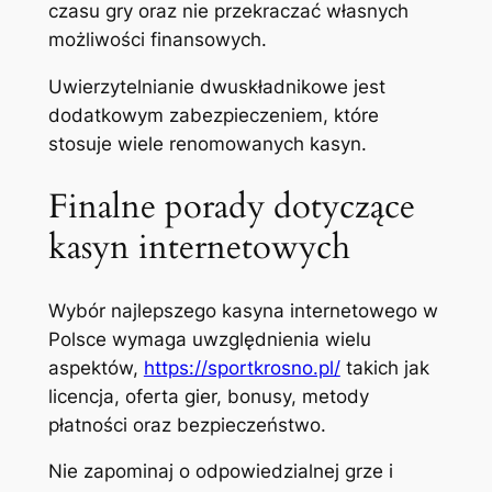
czasu gry oraz nie przekraczać własnych
możliwości finansowych.
Uwierzytelnianie dwuskładnikowe jest
dodatkowym zabezpieczeniem, które
stosuje wiele renomowanych kasyn.
Finalne porady dotyczące
kasyn internetowych
Wybór najlepszego kasyna internetowego w
Polsce wymaga uwzględnienia wielu
aspektów,
https://sportkrosno.pl/
takich jak
licencja, oferta gier, bonusy, metody
płatności oraz bezpieczeństwo.
Nie zapominaj o odpowiedzialnej grze i