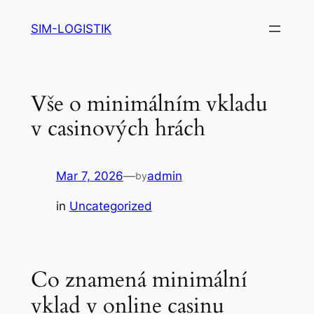
Skip
SIM-LOGISTIK
to
content
Vše o minimálním vkladu
v casinových hrách
Mar 7, 2026
—
admin
by
in
Uncategorized
Co znamená minimální
vklad v online casinu