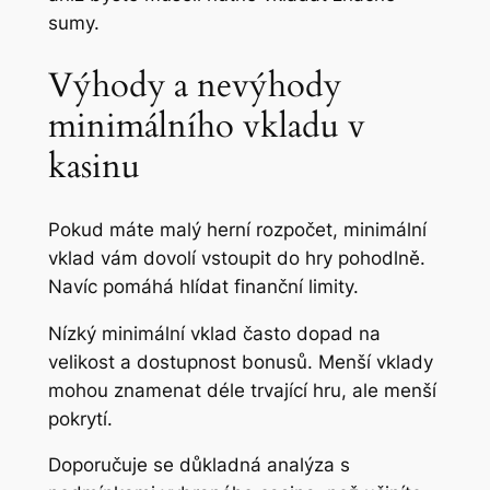
sumy.
Výhody a nevýhody
minimálního vkladu v
kasinu
Pokud máte malý herní rozpočet, minimální
vklad vám dovolí vstoupit do hry pohodlně.
Navíc pomáhá hlídat finanční limity.
Nízký minimální vklad často dopad na
velikost a dostupnost bonusů. Menší vklady
mohou znamenat déle trvající hru, ale menší
pokrytí.
Doporučuje se důkladná analýza s