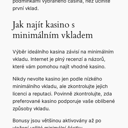
podmínkami vybraného casina, než učiníte
první vklad.
Jak najít kasino s
minimálním vkladem
Výběr ideálního kasina závisí na minimálním
vkladu. Internet je plný recenzí a názorů,
které vám pomohou najít vhodné kasino.
Nikdy nevolte kasino jen podle nízkého
minimálního vkladu, ale zkontrolujte jejich
licenci a reputaci. Povinně zkontrolujte, zda
preferované kasino podporuje vaše oblíbené
způsoby vkladu.
Bonusy jsou většinou aktivovány až po