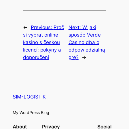
←
Previous:
Proč
Next:
W jaki
si vybrat online
sposób Verde
kasino s českou
Casino dba o
licencí: pokyny a
odpowiedzialną
doporučení
grę?
→
SIM-LOGISTIK
My WordPress Blog
About
Privacy
Social