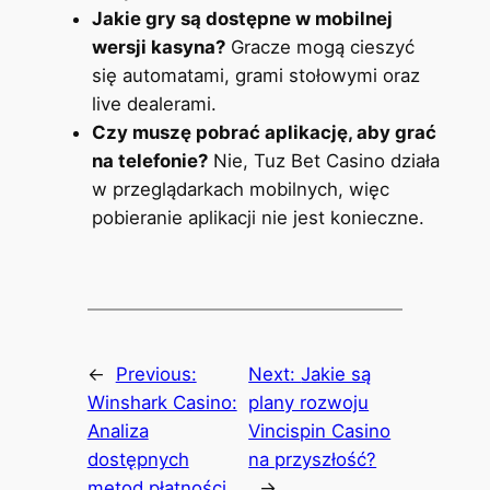
Jakie gry są dostępne w mobilnej
wersji kasyna?
Gracze mogą cieszyć
się automatami, grami stołowymi oraz
live dealerami.
Czy muszę pobrać aplikację, aby grać
na telefonie?
Nie, Tuz Bet Casino działa
w przeglądarkach mobilnych, więc
pobieranie aplikacji nie jest konieczne.
←
Previous:
Next:
Jakie są
Winshark Casino:
plany rozwoju
Analiza
Vincispin Casino
dostępnych
na przyszłość?
metod płatności
→