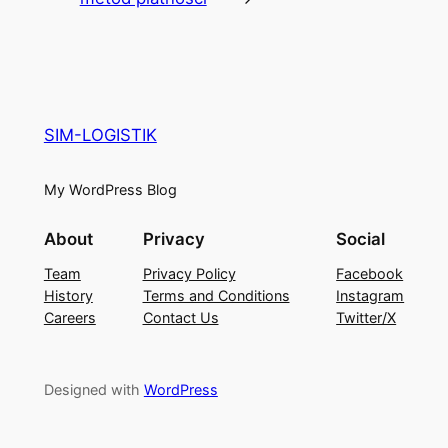
SIM-LOGISTIK
My WordPress Blog
About
Privacy
Social
Team
Privacy Policy
Facebook
History
Terms and Conditions
Instagram
Careers
Contact Us
Twitter/X
Designed with
WordPress