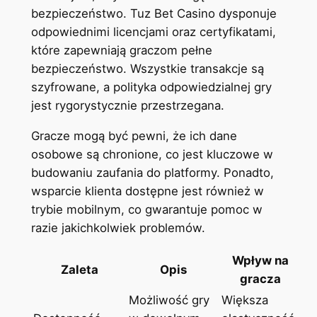
bezpieczeństwo. Tuz Bet Casino dysponuje
odpowiednimi licencjami oraz certyfikatami,
które zapewniają graczom pełne
bezpieczeństwo. Wszystkie transakcje są
szyfrowane, a polityka odpowiedzialnej gry
jest rygorystycznie przestrzegana.
Gracze mogą być pewni, że ich dane
osobowe są chronione, co jest kluczowe w
budowaniu zaufania do platformy. Ponadto,
wsparcie klienta dostępne jest również w
trybie mobilnym, co gwarantuje pomoc w
razie jakichkolwiek problemów.
Wpływ na
Zaleta
Opis
gracza
Możliwość gry
Większa