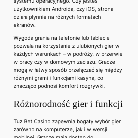
systemu operacyjnego. Czy jesteś
użytkownikiem Androida, czy iOS, strona
działa płynnie na różnych formatach
ekranów.
Wygoda grania na telefonie lub tablecie
pozwala na korzystanie z ulubionych gier w
każdych warunkach – w podróży, w przerwie
w pracy czy w domowym zaciszu. Gracze
mogą w łatwy sposób przełączać się między
różnymi grami i funkcjami kasyna, co
znacząco podnosi komfort rozgrywki.
Różnorodność gier i funkcji
Tuz Bet Casino zapewnia bogaty wybór gier
zarówno na komputerze, jak i w wersji
mobilnej. Gracze mają dostęp do