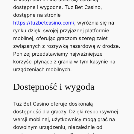
dostępne i wygodne. Tuz Bet Casino,
dostępne na stronie
https://tuzbetcasino.com/
, wyróżnia się na
rynku dzięki swojej przyjaznej platformie
mobilnej, oferując graczom szereg zalet
związanych z rozrywką hazardową w drodze.
Poniżej przedstawiamy najważniejsze
korzyści płynące z grania w tym kasynie na
urządzeniach mobilnych.
Dostępność i wygoda
Tuz Bet Casino oferuje doskonałą
dostępność dla graczy. Dzięki responsywnej
wersji mobilnej, użytkownicy mogą grać na
dowolnym urządzeniu, niezależnie od