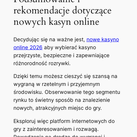
rekomendacje dotyczące
nowych kasyn online
Decydując się na ważne jest,
nowe kasyno
online 2026
aby wybierać kasyno
przejrzyste, bezpieczne i zapewniające
różnorodność rozrywki.
Dzięki temu możesz cieszyć się szansą na
wygraną w rzetelnym i przyjemnym
środowisku. Obserwowanie tego segmentu
rynku to świetny sposób na znalezienie
nowych, atrakcyjnych miejsc do gry.
Eksploruj więc platform internetowych do
gry z zainteresowaniem i rozwagą.