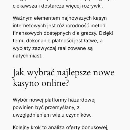
ciekawsza i dostarcza więcej rozrywki.
Ważnym elementem najnowszych kasyn
internetowych jest różnorodność metod
finansowych dostępnych dla graczy. Dzięki
temu dokonanie płatności jest łatwe, a
wypłaty zazwyczaj realizowane są
natychmiast.
Jak wybrać najlepsze nowe
kasyno online?
Wybór nowej platformy hazardowej
powinien być przemyślany, z
uwzględnieniem wielu czynników.
Kolejny krok to analiza oferty bonusowej,